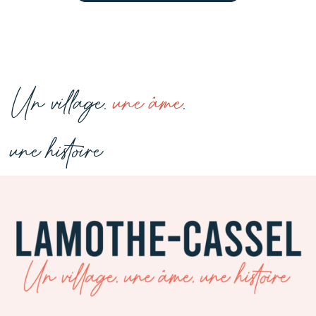
Un village,
une âme
,
une histoire